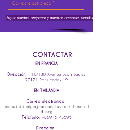
Sigue nuestros proyectos y nuestras acciones, suscríbete.
CONTACTAR
EN FRANCIA
Dirección:
118/130 Avenue Jean Jaurès
97171 París cedex 19
EN TAILANDIA
Correo electrónico
association@unjourdanslavietribeschil
d.org
Teléfono:
+66915 73595
Dirección :