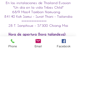
En las instalaciones de Thailand Evasion
"Un día en la vida Tribes Child"
68/9 Moo4 Tambon Namuang
84140 Koh Samui - Surat Thani - Tailandia
---------------
28 T. Sanphisue - 57300 Chiang Mai
Hora de apertura (hora tailandesa):
Lunes a Sábado 10 am-5pm
Phone
Email
Facebook
Nombre de pila
Correo electrónico