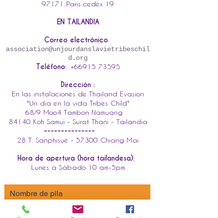
97171 París cedex 19
EN TAILANDIA
Correo electrónico
association@unjourdanslavietribeschil
d.org
Teléfono:
+66915 73595
Dirección :
En las instalaciones de Thailand Evasion
"Un día en la vida Tribes Child"
68/9 Moo4 Tambon Namuang
84140 Koh Samui - Surat Thani - Tailandia
---------------
28 T. Sanphisue - 57300 Chiang Mai
Hora de apertura (hora tailandesa):
Lunes a Sábado 10 am-5pm
Nombre de pila