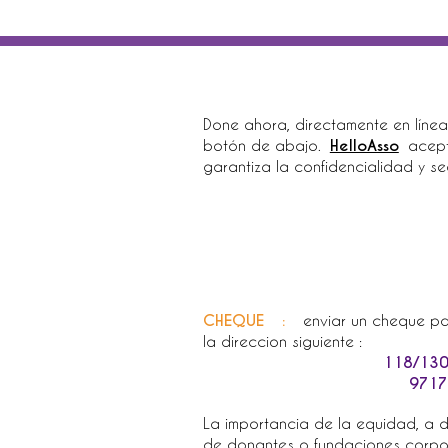
g 84140 Ko Samui - Surat Thani Thailand) ou contactez-
fo sur le parrainage...*
Done ahora, directamente en línea
botón de abajo.
HelloAsso
acept
garantiza la confidencialidad y s
 en Thaïlande
ées, pour que l'on puisse vous recontacter*
CHEQUE
:
enviar un cheque pa
la direccion siguiente :
118/130
9717
La importancia de la equidad, a d
de donantes o fundaciones corpora