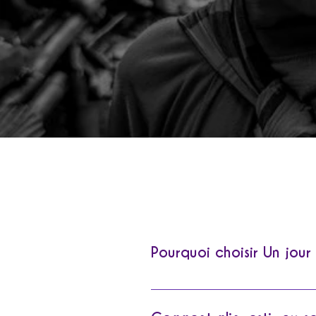
RESPOND
Pourquoi choisir Un jour 
N’y a-t-il rien de plus noble 
qui en ont besoin ?