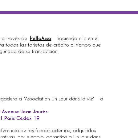
nous 
via e-mail ici :
 a través de
HelloAsso
haciendo clic en el
a todas las tarjetas de crédito al tiempo que
eguridad de su transacción.
gadero a "Association Un Jour dans la vie"
a
 Avenue Jean Jaurès
1 París Cedex 19
iferencia de los fondos externos, adquiridos
tivas, por ejemplo, garantiza a Un jour dans