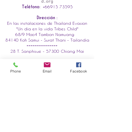
d.org
Teléfono:
+66915 73595
Dirección :
En las instalaciones de Thailand Evasion
"Un día en la vida Tribes Child"
68/9 Moo4 Tambon Namuang
84140 Koh Samui - Surat Thani - Tailandia
---------------
28 T. Sanphisue - 57300 Chiang Mai
Hora de apertura (hora tailandesa):
Lunes a Sábado 10 am-5pm
Phone
Email
Facebook
Nombre de pila
Correo electrónico